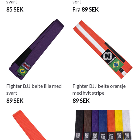
svart
sort
85 SEK
Fra 89 SEK
Fighter BJJ belte lilla med
Fighter BJJ belte oransje
svart
med hvit stripe
89 SEK
89 SEK