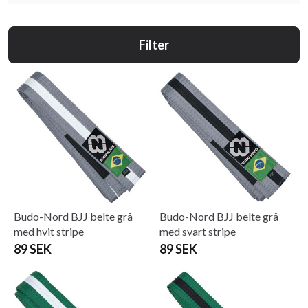
Filter
Budo-Nord BJJ belte grå
Budo-Nord BJJ belte grå
med hvit stripe
med svart stripe
89 SEK
89 SEK