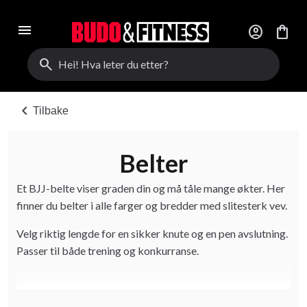
menu
account_circle
shopping_bag
search
chevron_left
Tilbake
Belter
Et BJJ-belte viser graden din og må tåle mange økter. Her
finner du belter i alle farger og bredder med slitesterk vev.
Velg riktig lengde for en sikker knute og en pen avslutning.
Passer til både trening og konkurranse.