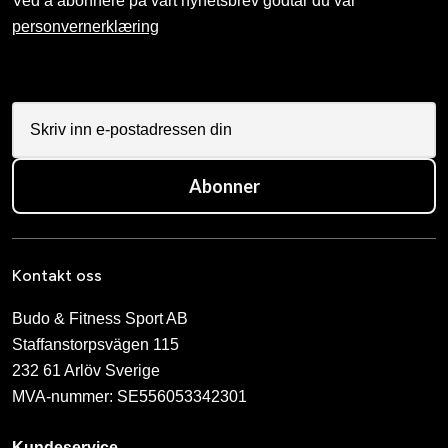
Ved å abonnere på vårt nyhetsbrev godtar du vår
personvernerklæring
Abonner
Kontakt oss
Budo & Fitness Sport AB
Staffanstorpsvägen 115
232 61 Arlöv Sverige
MVA-nummer: SE556053342301
Kundeservice