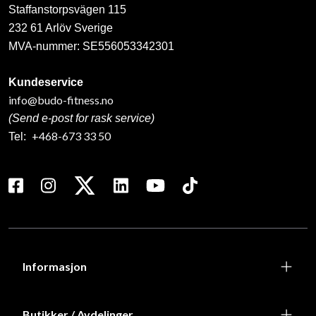
Staffanstorpsvägen 115
232 61 Arlöv Sverige
MVA-nummer: SE556053342301
Kundeservice
info@budo-fitness.no
(Send e-post for rask service)
+468-673 33 50
Tel:
Informasjon
Butikker / Avdelinger