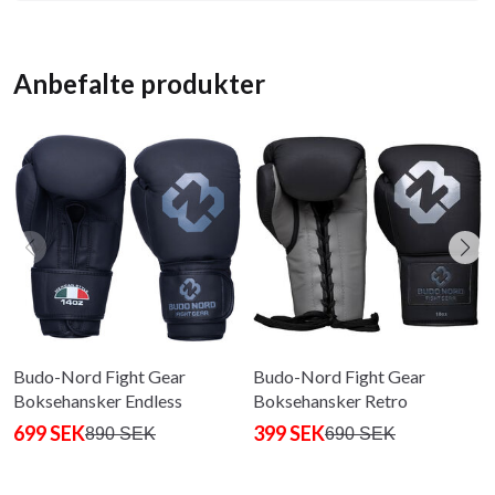
Anbefalte produkter
Budo-Nord Fight Gear
Budo-Nord Fight Gear
Boksehansker Endless
Boksehansker Retro
Mexico
699 SEK
399 SEK
890 SEK
690 SEK