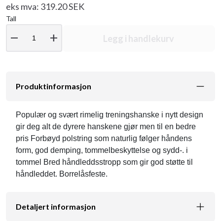
eks mva: 319.20 SEK
Tall
remove
add
Legg i handlekurv
Produktinformasjon
Populær og svært rimelig treningshanske i nytt design
gir deg alt de dyrere hanskene gjør men til en bedre
pris Forbøyd polstring som naturlig følger håndens
form, god demping, tommelbeskyttelse og sydd-. i
tommel Bred håndleddsstropp som gir god støtte til
håndleddet. Borrelåsfeste.
Detaljert informasjon