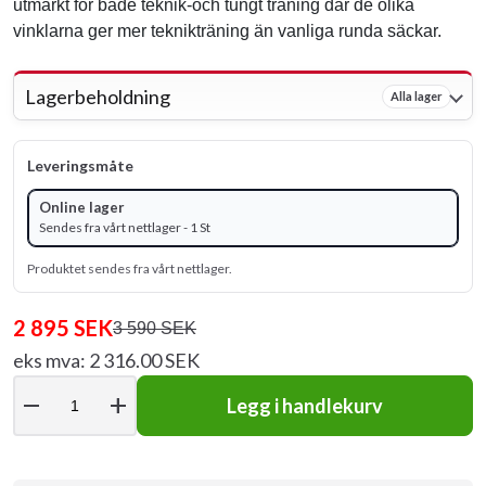
utmärkt för både teknik-och tungt träning där de olika
vinklarna ger mer teknikträning än vanliga runda säckar.
Lagerbeholdning
Alla lager
Leveringsmåte
Online lager
Sendes fra vårt nettlager - 1 St
Produktet sendes fra vårt nettlager.
2 895 SEK
3 590 SEK
eks mva: 2 316.00 SEK
remove
add
Legg i handlekurv