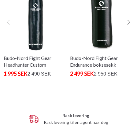
Budo-Nord Fight Gear
Budo-Nord Fight Gear
Headhunter Custom
Endurance boksesekk
Punchbag
1 995 SEK
2 499 SEK
2 490 SEK
2 950 SEK
Rask levering
Rask levering til en agent nær deg