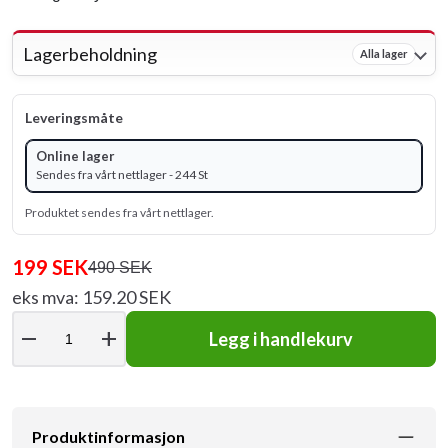
Lagerbeholdning
Alla lager
Leveringsmåte
Online lager
Sendes fra vårt nettlager - 244 St
Produktet sendes fra vårt nettlager.
199 SEK
490 SEK
eks mva: 159.20 SEK
remove
add
Legg i handlekurv
Produktinformasjon