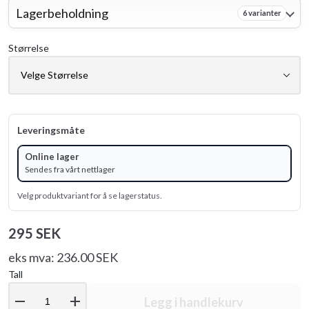
Lagerbeholdning
6 varianter
Størrelse
Leveringsmåte
Online lager
Sendes fra vårt nettlager
Velg produktvariant for å se lagerstatus.
295 SEK
eks mva: 236.00 SEK
Tall
remove
add
Legg i handlekurv