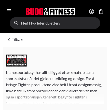
menu
account_circle
shopping_bag
search
chevron_left
Tilbake
Kampsportutstyr har alltid ligget etter «mainstream»
sportsutstyr når det gjelder utvikling og design. For å
bringe Fighter-produktene våre helt i front designmessig,
ikke bare i kampsportverdenen der vi allerede var, men
også i sportsbransjen generelt, begynte Fighter i
begynnelsen av århundret å samarbeide med
designfirmaet Abry Industrial Design, et selskap som har