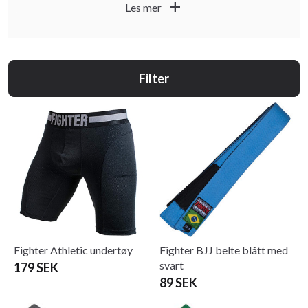
add
Les mer
vunnet mange priser for fremragende design. Dette er
Fighters historie. Ingen overraskelser. Ikke noe spesielt.
Ingen fantastiske vendinger. Bare hardt arbeid, hardere
enn de andre. Og som alle ekte fightere vet, er det slik
Filter
mestere blir skapt. LAGET FOR FIGHTERE - LAGET AV
FIGHTERE.
Fighter Athletic undertøy
Fighter BJJ belte blått med
svart
179 SEK
89 SEK