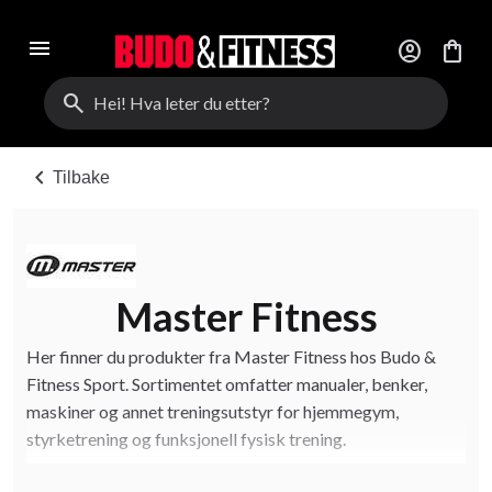
menu
account_circle
shopping_bag
search
chevron_left
Tilbake
Master Fitness
Her finner du produkter fra Master Fitness hos Budo &
Fitness Sport. Sortimentet omfatter manualer, benker,
maskiner og annet treningsutstyr for hjemmegym,
styrketrening og funksjonell fysisk trening.
Master Fitness passer for deg som ønsker stabilitet,