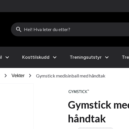
search
expand_more
expand_more
expand_more
l
Kosttilskudd
Treningsutstyr
Tre
chevron_right
chevron_right
Gymstick medisinball med håndtak
Vekter
Gymstick med
håndtak