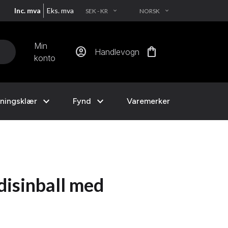
Inc. mva
Eks. mva
SEK - KR
NORSK
EXPAND_MORE
EXPAND_MORE
Min
account_circle
shopping_bag
Handlevogn
konto
expand_more
expand_more
ningsklær
Fynd
Varemerker
isinball med