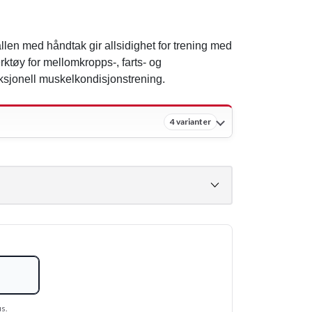
en med håndtak gir allsidighet for trening med
erktøy for mellomkropps-, farts- og
nksjonell muskelkondisjonstrening.
4 varianter
us.