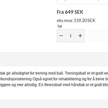
Fra
649 SEK
eks mva: 519.20 SEK
Tall
remove
add
gir allsidighet for trening med ball. Treningsball er et godt ve
lkondisjonstrening Også egnet for rehabilitering og for å trene
ryggere og mer allsidig. En fitnessball med håndtak er et godt til