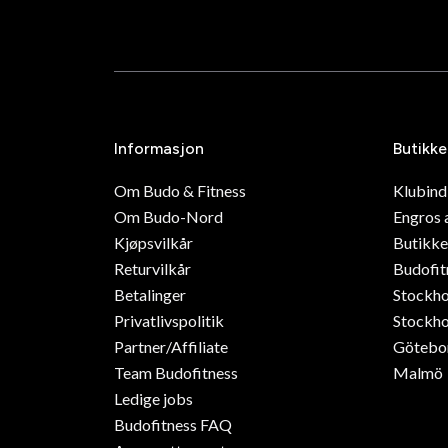
Informasjon
Butikke
Om Budo & Fitness
Klubin
Om Budo-Nord
Engros 
Kjøpsvilkår
Butikke
Returvilkår
Budofit
Betalinger
Stockh
Privatlivspolitik
Stockho
Partner/Affiliate
Götebo
Team Budofitness
Malmö
Ledige jobs
Budofitness FAQ