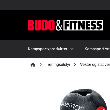
expand_more
Kampsport/produkter
Kampsport/sti
chevron_right
chevron_right
home
Treningsutstyr
Vekter og stativer