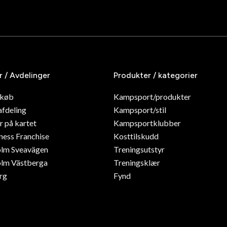
r / Avdelinger
Produkter / kategorier
dkøb
Kampsport/produkter
afdeling
Kampsport/stil
r på kartet
Kampsportklubber
ness Franchise
Kosttilskudd
olm Sveavägen
Treningsutstyr
lm Västberga
Treningsklær
rg
Fynd