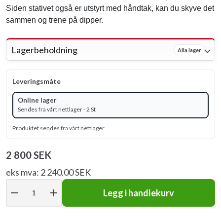
Siden stativet også er utstyrt med håndtak, kan du skyve det
sammen og trene på dipper.
Lagerbeholdning
Alla lager
Leveringsmåte
Online lager
Sendes fra vårt nettlager - 2 St
Produktet sendes fra vårt nettlager.
2 800 SEK
eks mva: 2 240.00 SEK
remove
add
Legg i handlekurv