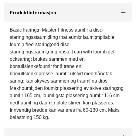
Produktinformasjon
Basic fraring;n Master Fitness auml;r a disc-
staring;ngsstauml;lling that auml;r lauml;mpliable
fouml;r free-staring;end disc-
staring;ngstrauml;ning.nbsp;It can with fouml;rdel
ocksaring; brukes sammen med en
bomullslenkefoumlr for å trene en
bomullslenkepresse. auml;r utstyrt med håndtak
saring; kan skyves sammen og trauml;na dips
Maxhouml;jden fouml;r plassering av skive staring;ng
auml;r 165 cm, lauml;gsta plassering auml;r 116 cm
nedhauml;ng dauml;r plate stirrer; kan plasseres.
Innvendig bredde kan varieres fra 60-130 cm. Maks
belastning 150 kg.