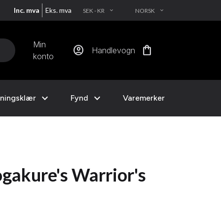
Inc. mva
Eks. mva
SEK - KR
NORSK
EXPAND_MORE
EXPAND_MORE
Min
account_circle
shopping_bag
Handlevogn
konto
expand_more
expand_more
ningsklær
Fynd
Varemerker
ogakure's Warrior's