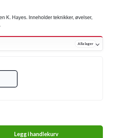
n K. Hayes. Inneholder teknikker, øvelser,
.
Alla lager
Legg i handlekurv