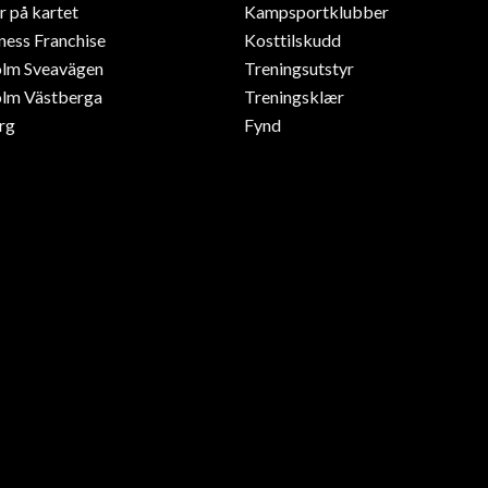
r på kartet
Kampsportklubber
ness Franchise
Kosttilskudd
olm Sveavägen
Treningsutstyr
lm Västberga
Treningsklær
rg
Fynd