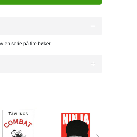
v en serie på fire bøker.
Boken om Sho
Karate Kata
125 SEK