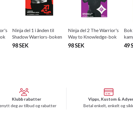
or's
Ninja del 1 i ånden til
Ninja del 2 The Warrior's
Bok
bok
Shadow Warriors-boken
Way to Knowledge-bok
kam
98 SEK
98 SEK
49 
Klubb rabatter
Vipps, Kustom & Adye
enytt deg av tilbud og rabatter
Betal enkelt, enkelt og sik