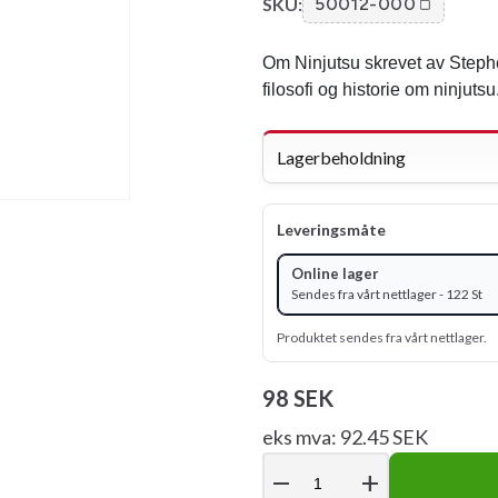
SKU:
50012-000
Om Ninjutsu skrevet av Stephe
filosofi og historie om ninjutsu
Lagerbeholdning
Leveringsmåte
Online lager
Sendes fra vårt nettlager - 122 St
Produktet sendes fra vårt nettlager.
98 SEK
eks mva: 92.45 SEK
remove
add