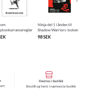
 om
Ninja del 1 i ånden til
pkonkurranseregler
Shadow Warriors-boken
SEK
98 SEK
n
Hentes i butikk
kert
Bestill og hent i nærmeste butikk