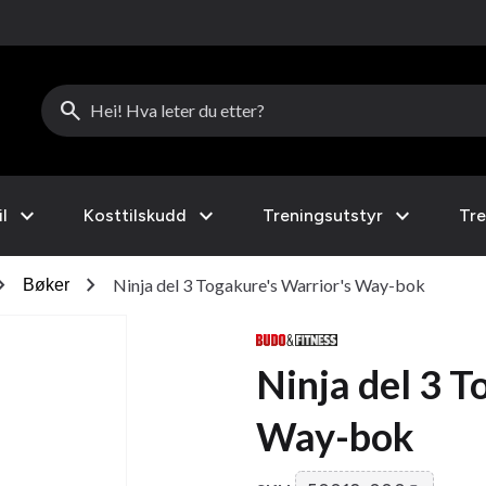
search
expand_more
expand_more
expand_more
l
Kosttilskudd
Treningsutstyr
Tre
on_right
chevron_right
Ninja del 3 Togakure's Warrior's Way-bok
Bøker
Ninja del 3 T
Way-bok