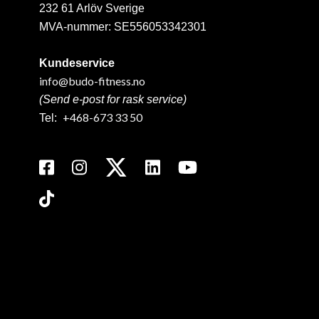
232 61 Arlöv Sverige
MVA-nummer: SE556053342301
Kundeservice
info@budo-fitness.no
(Send e-post for rask service)
+468-673 33 50
Tel: