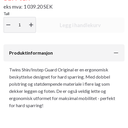
eks mva: 1 039.20 SEK
Tall
remove
add
Legg i handlekurv
Produktinformasjon
Twins Shin/Instep Guard Original er en ergonomisk
beskyttelse designet for hard sparring. Med dobbel
polstring og støtdempende materiale i flere lag som
dekker leggen og foten. De er også veldig lette og
ergonomisk utformet for maksimal mobilitet - perfekt
for hard sparring!