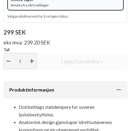
Sendes fra vårt nettlager
Velg produktvariant for å se lagerstatus.
299 SEK
eks mva: 239.20 SEK
Tall
remove
add
Legg i handlekurv
Produktinformasjon
Dobbeltlags støtdempere for suveren
lyskebeskyttelse.
Anatomisk design gjenskaper idrettsutøverens
kroppsform og gir ubegrenset mobilitet.