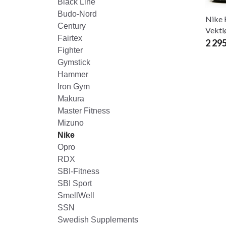
Black Line
Budo-Nord
Nike 
Century
Vektl
Fairtex
2 29
Fighter
Gymstick
Hammer
Iron Gym
Makura
Master Fitness
Mizuno
Nike
Opro
RDX
SBI-Fitness
SBI Sport
SmellWell
SSN
Swedish Supplements