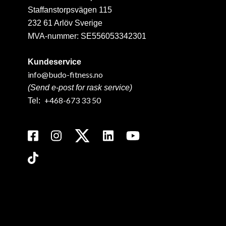
Staffanstorpsvägen 115
232 61 Arlöv Sverige
MVA-nummer: SE556053342301
Kundeservice
info@budo-fitness.no
(Send e-post for rask service)
+468-673 33 50
Tel: