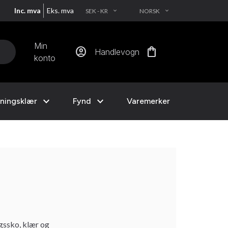
Inc. mva
Eks. mva
SEK - KR
NORSK
EXPAND_MORE
EXPAND_MORE
Min
account_circle
shopping_bag
Handlevogn
konto
expand_more
expand_more
ningsklær
Fynd
Varemerker
gssko, klær og