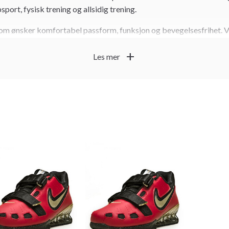
port, fysisk trening og allsidig trening.
som ønsker komfortabel passform, funksjon og bevegelsesfrihet. V
ter og aktiv trening ut fra hvordan du trener.
add
Les mer