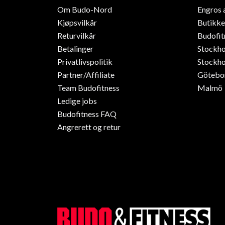
Om Budo-Nord
Engros 
Kjøpsvilkår
Butikke
Returvilkår
Budofit
Betalinger
Stockh
Privatlivspolitik
Stockho
Partner/Affiliate
Götebo
Team Budofitness
Malmö
Ledige jobs
Budofitness FAQ
Angrerett og retur