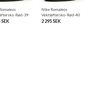
Romaleos
Nike Romaleos
øftersko-Rød-39
Vektløftersko-Rød-40
5 SEK
2 295 SEK