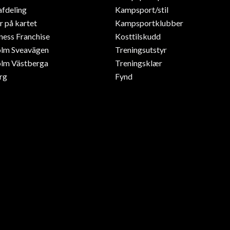
afdeling
Kampsport/stil
r på kartet
Kampsportklubber
ness Franchise
Kosttilskudd
olm Sveavägen
Treningsutstyr
lm Västberga
Treningsklær
rg
Fynd