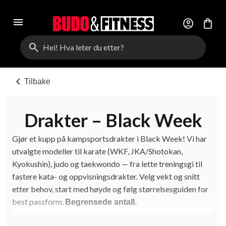
menu
account_circle
shopping_bag
search
chevron_left
Tilbake
Drakter – Black Week
Gjør et kupp på kampsportsdrakter i Black Week! Vi har
utvalgte modeller til karate (WKF, JKA/Shotokan,
Kyokushin), judo og taekwondo — fra lette treningsgi til
fastere kata- og oppvisningsdrakter. Velg vekt og snitt
etter behov, start med høyde og følg størrelsesguiden for
best passform.
Begrensede antall.