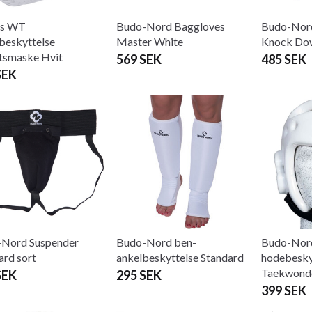
as WT
Budo-Nord Baggloves
Budo-Nord
eskyttelse
Master White
Knock Do
tsmaske Hvit
569 SEK
485 SEK
SEK
Nord Suspender
Budo-Nord ben-
Budo-Nor
ard sort
ankelbeskyttelse Standard
hodebesky
Taekwondo
SEK
295 SEK
399 SEK