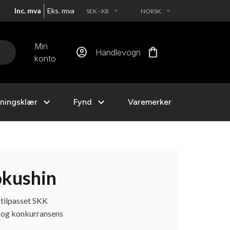
Inc. mva
Eks. mva
SEK - KR
NORSK
EXPAND_MORE
EXPAND_MORE
Min
account_circle
shopping_bag
Handlevogn
konto
expand_more
expand_more
ningsklær
Fynd
Varemerker
okushin
 tilpasset SKK
s og konkurransens