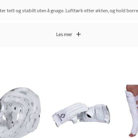
ter tett og stabilt uten å gnage. Lufttørk etter økten, og hold borr
add
Les mer