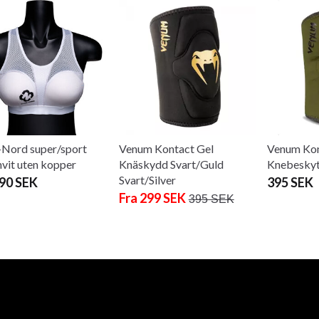
Nord super/sport
Venum Kontact Gel
Venum Kon
hvit uten kopper
Knäskydd Svart/Guld
Knebeskyt
Svart/Silver
490 SEK
395 SEK
Fra 299 SEK
395 SEK