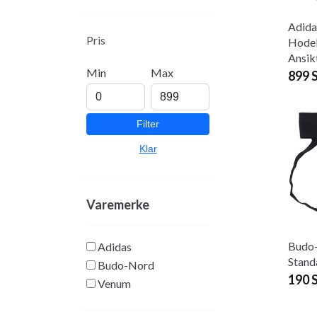
Adid
Pris
Hodeb
Ansik
Min
Max
899 
Filter
Klar
Varemerke
Budo-
Adidas
Stand
Budo-Nord
190 
Venum