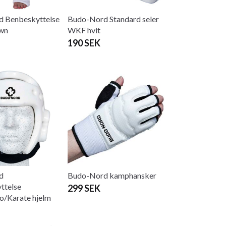
 Benbeskyttelse
Budo-Nord Standard seler
wn
WKF hvit
190 SEK
d
Budo-Nord kamphansker
ttelse
299 SEK
/Karate hjelm