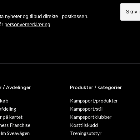
a nyheter og tilbud direkte i postkassen.
år
personvernerklæring
r / Avdelinger
Produkter / kategorier
dkøb
Kampsport/produkter
afdeling
Kampsport/stil
r på kartet
Kampsportklubber
ness Franchise
Kosttilskudd
olm Sveavägen
Treningsutstyr