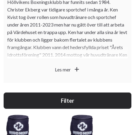
Höllvikens Boxningsklubb har funnits sedan 1984.
Christer Ekberg var tidigare sportchef i många år. Ken
Kvist tog över rollen som huvudtränare och sportchef
under åren 2011-2023 men har nu gått över till att arbeta
på Värdehuset en trappa upp. Ken har under alla sina år levt
för klubben och ligger bakom flertalet av klubbens
framgångar. Klubben vann det hedersfyllda priset "Årets
Idrottsförening" 2011. 2014 mottog vår huvudtränare Ken
Kvist det prestigefyllda priset från Vellinge Kommun
add
Les mer
"Årets föreningsledare". År 2019 tog Ken Kvist även emot
det ärofyllda priset som Årets Eldsjäl och Årets ledare!
Även om Ken nu "lämnat" klubben så stämmer det inte helt
- Han är fortfarande med och stöttar klubben som
Filter
rådgivare till styrelse och den nya sportchefen. Ken håller
även fortfarande i de populära föräldrar- och barnpassen!
Vår nya sportchef sedan hösten 2023 är Lina Skoghagen.
Lina började sin resa i klubben 2011 som matchboxare.