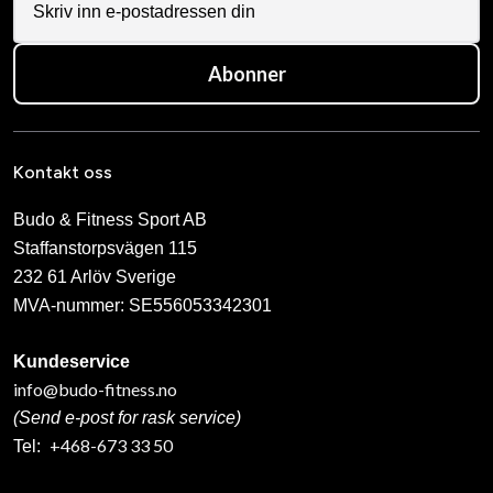
välkommen att komma ner på ett provpass för att se om
det är en träningsform som skulle kunna passa just dig.
Abonner
Våra ledord är engagemang, prestigelöshet och
samarbete.
https://www.hollvikenboxning.se/
Kontakt oss
Budo & Fitness Sport AB
Staffanstorpsvägen 115
232 61 Arlöv Sverige
MVA-nummer: SE556053342301
Kundeservice
info@budo-fitness.no
(Send e-post for rask service)
+468-673 33 50
Tel: