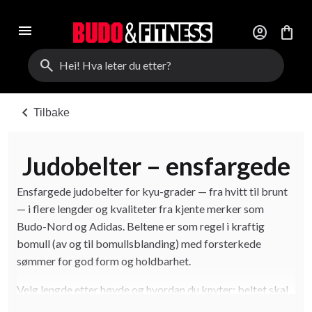
menu
account_circle
shopping_bag
search
chevron_left
Tilbake
Judobelter – ensfargede
Ensfargede judobelter for kyu-grader — fra hvitt til brunt
— i flere lengder og kvaliteter fra kjente merker som
Budo-Nord og Adidas. Beltene er som regel i kraftig
bomull (av og til bomullsblanding) med forsterkede
sømmer for god form og holdbarhet.
Velg lengde etter høyde og hvordan du knyter: beltet skal
gå to runder rundt midjen og gi passende lange ender. Se