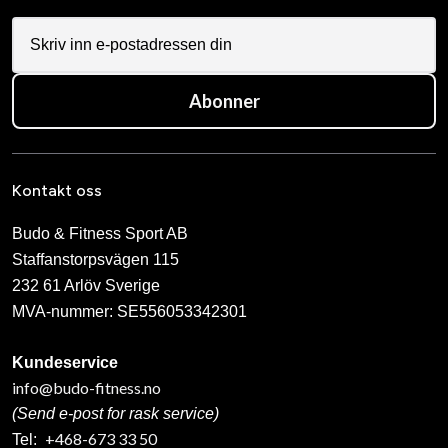
Abonner
Kontakt oss
Budo & Fitness Sport AB
Staffanstorpsvägen 115
232 61 Arlöv Sverige
MVA-nummer: SE556053342301
Kundeservice
info@budo-fitness.no
(Send e-post for rask service)
+468-673 33 50
Tel: