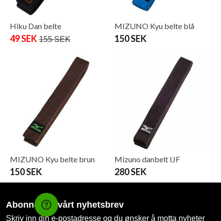
Hiku Dan belte
MIZUNO Kyu belte blå
49 SEK
150 SEK
155 SEK
MIZUNO Kyu belte brun
Mizuno danbelt IJF
150 SEK
280 SEK
Abonner på vårt nyhetsbrev
Skriv inn din e-postadresse og du ønsker å motta nyheter