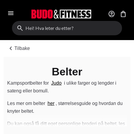
menu
account_circle
shopping_bag
search
chevron_left
Tilbake
Belter
Kampsportbelter for
Judo
i ulike farger og lengder i
sateng eller bomull.
Les mer om belter
her
, størrelsesguide og hvordan du
knyter beltet.
Du kan også få ditt eget personlige broderi på beltet, les
mer
her
.