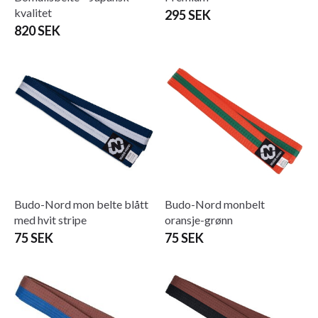
kvalitet
295 SEK
820 SEK
Budo-Nord mon belte blått
Budo-Nord monbelt
med hvit stripe
oransje-grønn
75 SEK
75 SEK