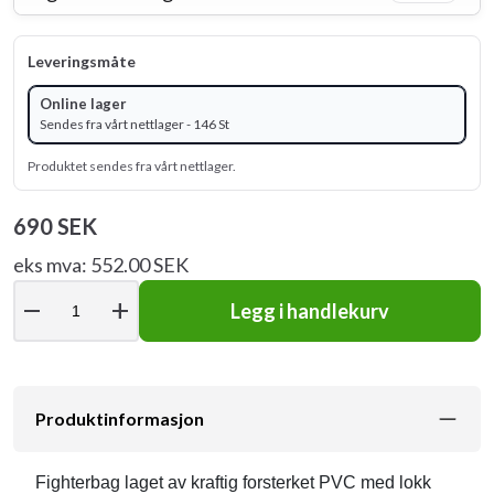
Leveringsmåte
Online lager
Sendes fra vårt nettlager - 146 St
Produktet sendes fra vårt nettlager.
690 SEK
eks mva: 552.00 SEK
remove
add
Legg i handlekurv
Produktinformasjon
Fighterbag laget av kraftig forsterket PVC med lokk