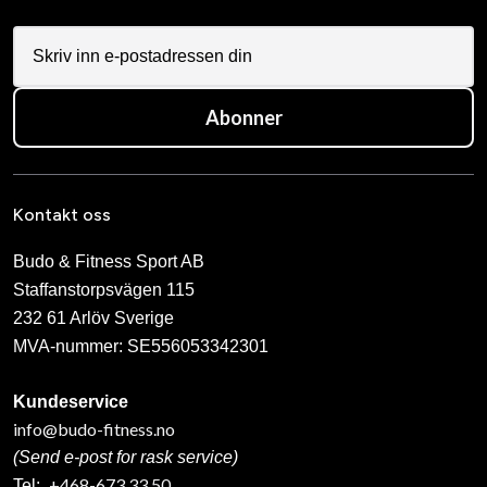
Abonner
Kontakt oss
Budo & Fitness Sport AB
Staffanstorpsvägen 115
232 61 Arlöv Sverige
MVA-nummer: SE556053342301
Kundeservice
info@budo-fitness.no
(Send e-post for rask service)
+468-673 33 50
Tel: