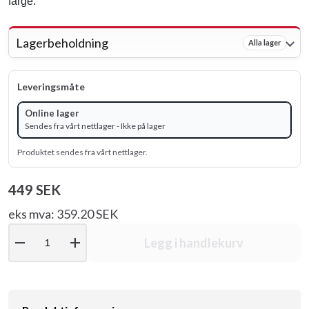
farge.
Lagerbeholdning
Alla lager
Leveringsmåte
Online lager
Sendes fra vårt nettlager - Ikke på lager
Produktet sendes fra vårt nettlager.
449 SEK
eks mva: 359.20 SEK
remove
add
Legg i handlekurv