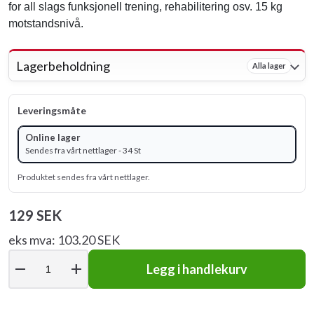
for all slags funksjonell trening, rehabilitering osv. 15 kg
motstandsnivå.
Lagerbeholdning
Alla lager
Leveringsmåte
Online lager
Sendes fra vårt nettlager - 34 St
Produktet sendes fra vårt nettlager.
129 SEK
eks mva: 103.20 SEK
remove
add
Legg i handlekurv