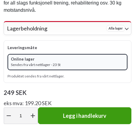
for all slags funksjonell trening, rehabilitering osv. 30 kg
motstandsnivå.
Lagerbeholdning
Alla lager
Leveringsmåte
Online lager
Sendes fra vårt nettlager - 23 St
Produktet sendes fra vårt nettlager.
249 SEK
eks mva: 199.20 SEK
remove
add
Legg i handlekurv