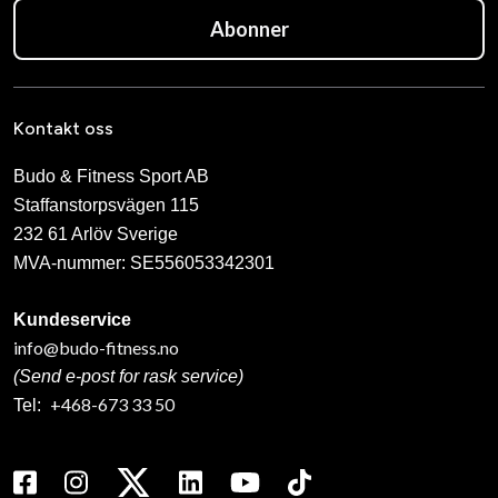
Abonner
Kontakt oss
Budo & Fitness Sport AB
Staffanstorpsvägen 115
232 61 Arlöv Sverige
MVA-nummer: SE556053342301
Kundeservice
info@budo-fitness.no
(Send e-post for rask service)
+468-673 33 50
Tel: