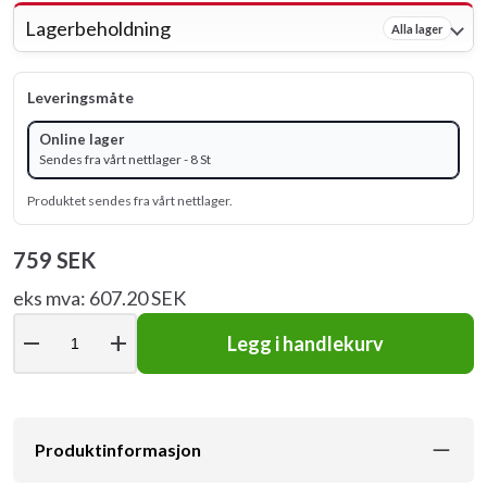
Lagerbeholdning
Alla lager
Leveringsmåte
Online lager
Sendes fra vårt nettlager - 8 St
Produktet sendes fra vårt nettlager.
759 SEK
eks mva: 607.20 SEK
remove
add
Legg i handlekurv
Produktinformasjon