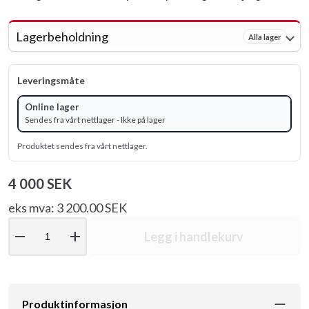
Lagerbeholdning
Alla lager
Leveringsmåte
Online lager
Sendes fra vårt nettlager - Ikke på lager
Produktet sendes fra vårt nettlager.
4 000 SEK
eks mva: 3 200.00 SEK
remove
add
Legg i handlekurv
Produktinformasjon